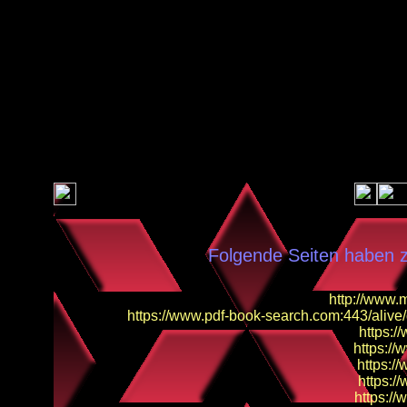
Folgende Seiten haben z
http://www.m
https://www.pdf-book-search.com:443/alive/dr
https:/
https://
https:/
https:/
https://