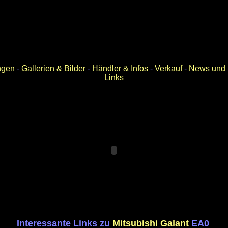
ngen
-
Gallerien & Bilder
-
Händler & Infos
-
Verkauf
-
News und B
Links
Interessante Links zu
Mitsubishi
Galant
EA0