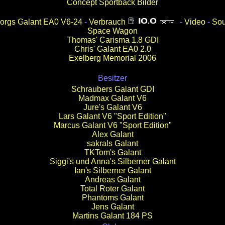
Concept Sportback Bilder
orgs Galant EA0 V6-24
-
Verbrauch
-
Video
-
So
Space Wagon
Thomas' Carisma 1.8 GDI
Chris' Galant EA0 2.0
Exelberg Memorial 2006
Besitzer
Schraubers Galant GDI
Madmax Galant V6
Jure's Galant V6
Lars Galant V6 "Sport Edition"
Marcus Galant V6 "Sport Edition"
Alex Galant
sakrals
Galant
TKTom's Galant
Siggi's und Anna's Silberner Galant
Ian's Silberner Galant
Andreas Galant
Total Roter Galant
Phantoms Galant
Jens Galant
Martins Galant 184 PS