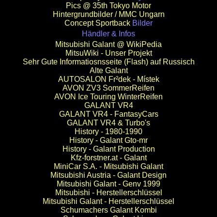
Pics @ 35th Tokyo Motor
Hintergrundbilder / MMC Ungarn
Concept Sportback
Bilder
Händler & Infos
Mitsubishi Galant @ WikiPedia
MitsuWiki - Unser Projekt
Sehr Gute Informatiosnsseite (Flash) auf Russisch
Alte Galant
AUTOSALON Fr²dek - Místek
AVON ZV3 SommerReifen
AVON Ice Touring WinterReifen
GALANT VR4
GALANT VR4 - FantasyCars
GALANT VR4 & Turbo's
History - 1980-1990
History - Galant Gto-mr
History - Galant Production
Kfz-forstner.at - Galant
MiniCar S.A. - Mitsubishi Galant
Mitsubishi Austria - Galant Design
Mitsubishi Galant - Genv 1999
Mitsubishi - Herstellerschlüssel
Mitsubishi Galant - Herstellerschlüssel
Schumachers Galant Kombi