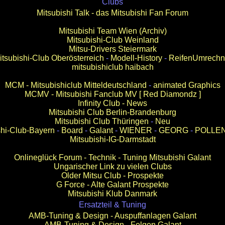
Clubs
Mitsubishi Talk - das Mitsubishi Fan Forum
Mitsubishi Team Wien
(Archiv)
Mitsubishi-Club Weinland
Mitsu-Drivers Steiermark
itsubishi-Club Oberösterreich
-
Modell-History
-
ReifenUmrechn
mitsubishiclub haibach
MCM - Mitsubishiclub Mitteldeutschland
-
animated Graphics
MCMV - Mitsubishi Fanclub MV [ Red Diamondz ]
Infinity Club - News
Mitsubishi Club Berlin-Brandenburg
Mitsubishi Club Thüringen
-
Neu
shi-Club-Bayern
-
Board
-
Galant
-
WIENER
-
GEORG
-
POLLEN
Mitsubishi-IG-Darmstadt
Onlineglück Forum - Technik - Tuning Mitsubishi Galant
Ungarischer Link zu vielen Clubs
Older Mitsu Club - Prospekte
G Force - Alte Galant Prospekte
Mitsubishi Klub Danmark
Ersatzteil & Tuning
AMB-Tuning & Design - Auspuffanlagen Galant
AMB-Tuning & Design - Felgen Galant