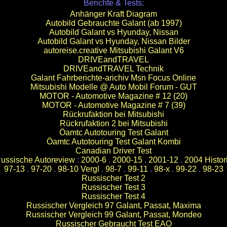
Berichte & Tests:
Anhänger Kraft Diagram
Autobild Gebrauchte Galant (ab 1997)
Autobild Galant vs Hyunday, Nissan
Autobild Galant vs Hyunday, Nissan Bilder
autoreise.creative Mitsubishi Galant V6
DRIVEandTRAVEL
DRIVEandTRAVEL Technik
Galant Fahrberichte-arichiv Msn Focus Online
Mitsubishi Modelle @ Auto Mobil Forum - GUT
MOTOR - Automotive Magazine # 12 (20)
MOTOR - Automotive Magazine # 7 (39)
Rückrufaktion bei Mitsubishi
Rückrufaktion 2 bei Mitsubishi
Öamtc Autotouring Test Galant
Öamtc Autotouring Test Galant Kombi
Canadian Driver Test
ussische Autoreview
:
2000-6
.
2000-15
.
2001-12
.
2004 Histor
97-13
.
97-20
.
98-10 Vergl
.
98-7
.
99-11
.
98-x
.
99-22
.
98-23
Russischer Test 2
Russischer Test 3
Russischer Test 4
Russischer Vergleich 97 Galant, Passat, Maxima
Russischer Vergleich 99 Galant, Passat, Mondeo
Russischer Gebraucht Test EAO